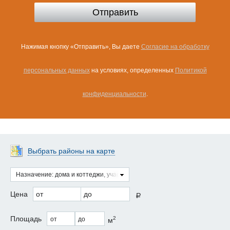
Нажимая кнопку «Отправить», Вы даете
Согласие на обработку
персональных данных
на условиях, определенных
Политикой
конфиденциальности
.
Выбрать районы на карте
Назначение: дома и коттеджи, участки
Цена
от
до
a
Площадь
2
от
до
м