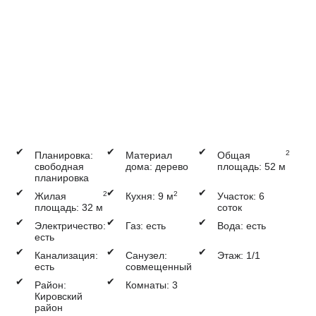
✔
✔
✔
2
Планировка:
Материал
Общая
свободная
дома: дерево
площадь: 52 м
планировка
✔
✔
✔
2
2
Жилая
Кухня: 9 м
Участок: 6
площадь: 32 м
соток
✔
✔
✔
Электричество:
Газ: есть
Вода: есть
есть
✔
✔
✔
Канализация:
Санузел:
Этаж: 1/1
есть
совмещенный
✔
✔
Район:
Комнаты: 3
Кировский
район