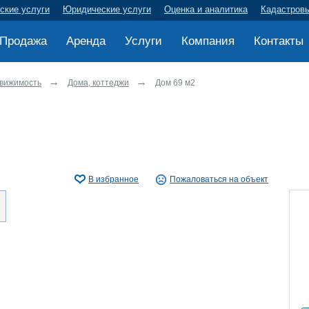
ские услуги
Юридические услуги
Оценка и аналитика
Кадастров
Продажа
Аренда
Услуги
Компания
Контакты
движимость
Дома, коттеджи
Дом 69 м2
В избранное
Пожаловаться на объект
ру