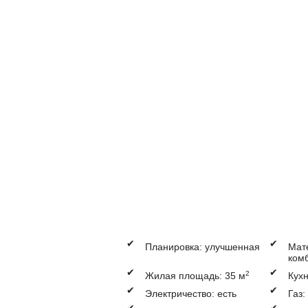
✔
✔
Планировка: улучшенная
Мат
ком
✔
✔
2
Жилая площадь: 35 м
Кухн
✔
✔
Электричество: есть
Газ:
✔
✔