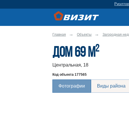
Риэлтор
Главная
Объекты
Загородная не
2
Дом 69 м
Центральная, 18
Код объекта
177565
Фотографии
Виды района