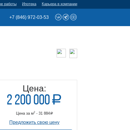
ые работы
Ипотека
Карьера в компании
+7 (846) 972-03-53
Цена:
2 200 000
a
руб.
2
Цена за м
- 31 884
a
б.
Предложить свою цену