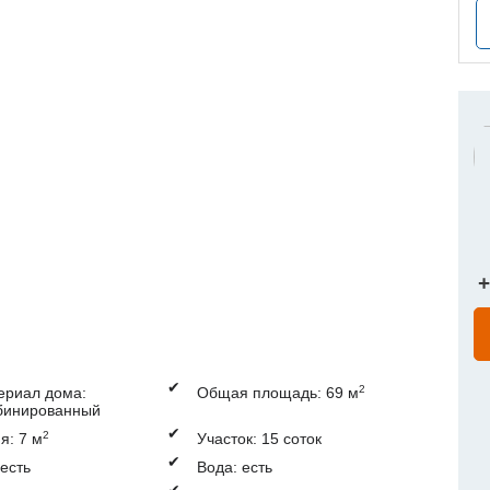
+
✔
2
ериал дома:
Общая площадь: 69 м
бинированный
✔
2
я: 7 м
Участок: 15 соток
✔
 есть
Вода: есть
✔