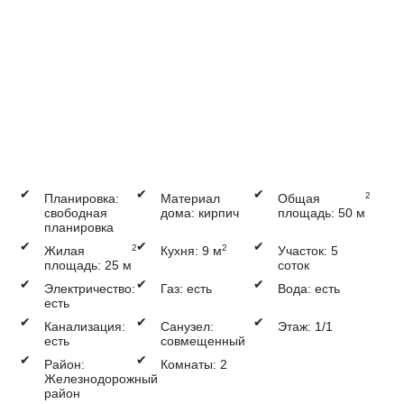
✔
✔
✔
2
Планировка:
Материал
Общая
свободная
дома: кирпич
площадь: 50 м
планировка
✔
✔
✔
2
2
Жилая
Кухня: 9 м
Участок: 5
площадь: 25 м
соток
✔
✔
✔
Электричество:
Газ: есть
Вода: есть
есть
✔
✔
✔
Канализация:
Санузел:
Этаж: 1/1
есть
совмещенный
✔
✔
Район:
Комнаты: 2
Железнодорожный
район