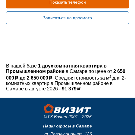
Показать телефон
Записаться на просмотр
В нашей базе
1 двухкомнатная квартира в
Промышленном районе
в Самаре по цене от
2 650
2
000
до 2 650 000
. Средняя стоимость за м
для 2-
a
a
руб.
руб.
комнатных квартир в Промышленном районе в
Самаре в августе 2026 -
91 379
a
руб.
© ГК Визит 2001 - 2026
Наши офисы в Самаре
ул. Революционная, 126