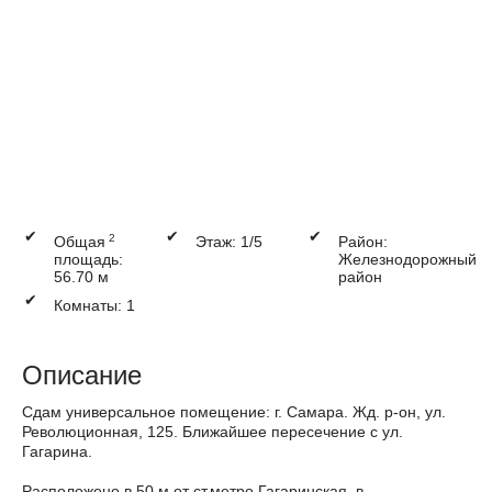
✔
✔
✔
2
Общая
Этаж: 1/5
Район:
площадь:
Железнодорожный
56.70 м
район
✔
Комнаты: 1
Описание
Сдам универсальное помещение: г. Самара. Жд. р-он, ул.
Революционная, 125. Ближайшее пересечение с ул.
Гагарина.
Расположено в 50 м от ст.метро Гагаринская, в