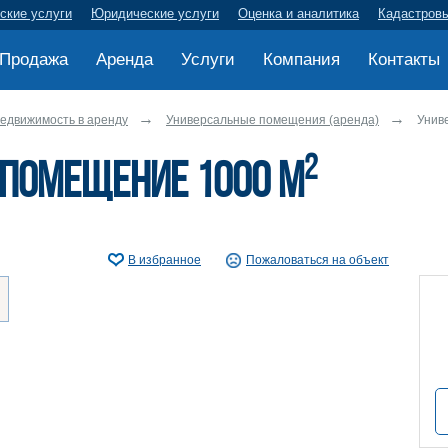
ские услуги
Юридические услуги
Оценка и аналитика
Кадастров
Продажа
Аренда
Услуги
Компания
Контакты
едвижимость в аренду
Универсальные помещения (аренда)
Унив
2
помещение 1000 м
В избранное
Пожаловаться на объект