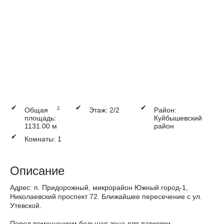
✔
✔
✔
2
Общая
Этаж: 2/2
Район:
площадь:
Куйбышевский
1131.00 м
район
✔
Комнаты: 1
Описание
Адрес: п. Придорожный, микрорайон Южный город-1,
Николаевский проспект 72. Ближайшее пересечение с ул.
Утевской.
Перед помещением большая зона для парковки.