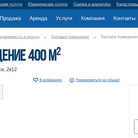
ские услуги
Юридические услуги
Оценка и аналитика
Кадастров
Продажа
Аренда
Услуги
Компания
Контакты
едвижимость в аренду
Торговые помещения
Торговое помещение
2
ение 400 м
е, 2к12
В избранное
Пожаловаться на объект