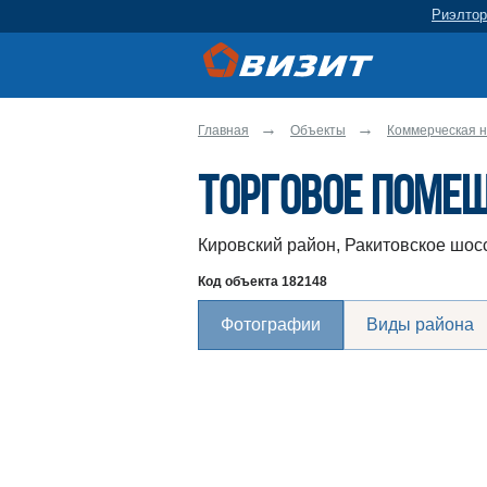
Риэлтор
Главная
Объекты
Коммерческая н
Торговое помещ
Кировский район, Ракитовское шосс
Код объекта
182148
Фотографии
Виды района