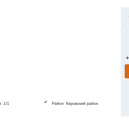
+
✔
: 1/1
Район: Кировский район