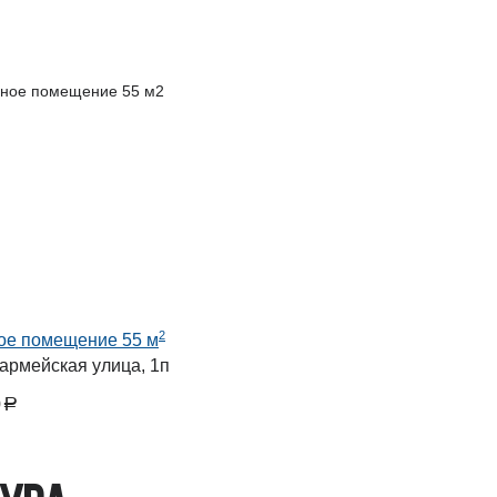
2
е помещение 55 м
армейская улица, 1п
0
a