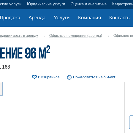
ские услуги
Юридические услуги
Оценка и аналитика
Кадастров
Продажа
Аренда
Услуги
Компания
Контакты
едвижимость в аренду
Офисные помещения (аренда)
Офисное п
2
ение 96 м
, 168
В избранное
Пожаловаться на объект