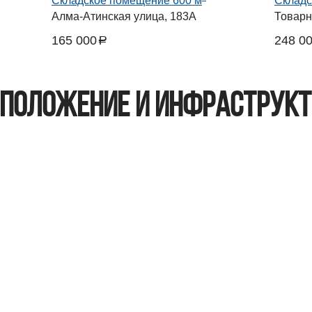
Складское помещение 600 м
Складс
Алма-Атинская улица, 183А
Товарн
165 000
248 0
a
руб.
руб.
положение и инфраструк