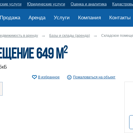
ские услуги
Юридические услуги
Оценка и аналитика
Кадастров
Продажа
Аренда
Услуги
Компания
Контакты
едвижимость в аренду
Базы и склады (аренда)
Складское помеще
2
ещение 649 м
5кБ
В избранное
Пожаловаться на объект