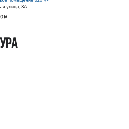
кое помещение 620 м
ая улица, 8А
00
a
тура