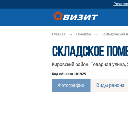
Риэлтор
Главная
Объекты
Коммерческая н
Складское пом
Кировский район, Товарная улица, 
Код объекта
181925
Фотографии
Виды района