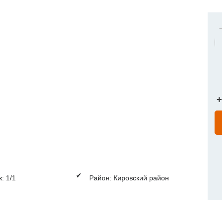
+
✔
: 1/1
Район: Кировский район