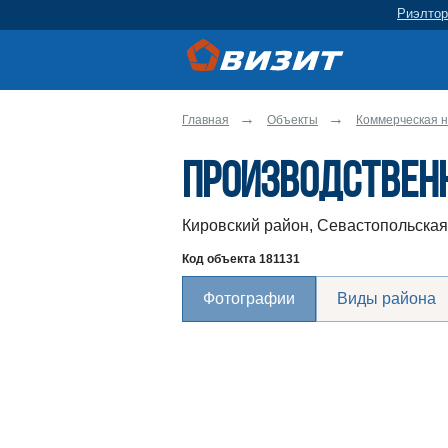
Риэлтор
Главная
Объекты
Коммерческая н
Производствен
Кировский район, Севастопольская
Код объекта
181131
Фотографии
Виды района