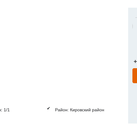
+
✔
: 1/1
Район: Кировский район