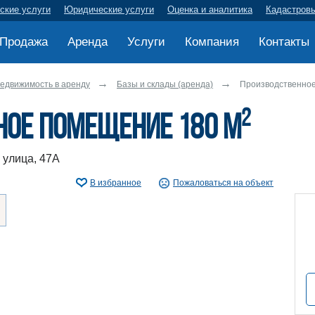
ские услуги
Юридические услуги
Оценка и аналитика
Кадастров
Продажа
Аренда
Услуги
Компания
Контакты
едвижимость в аренду
Базы и склады (аренда)
Производственно
2
ное помещение 180 м
 улица, 47А
В избранное
Пожаловаться на объект