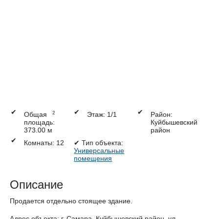
✔
✔
✔
2
Общая
Этаж: 1/1
Район:
площадь:
Куйбышевский
373.00 м
район
✔
Комнаты: 12
✔
Тип объекта:
Универсальные
помещения
Описание
Продается отдельно стоящее здание.
Адрес объекта: г. Самара, Куйбышевский район, ул.