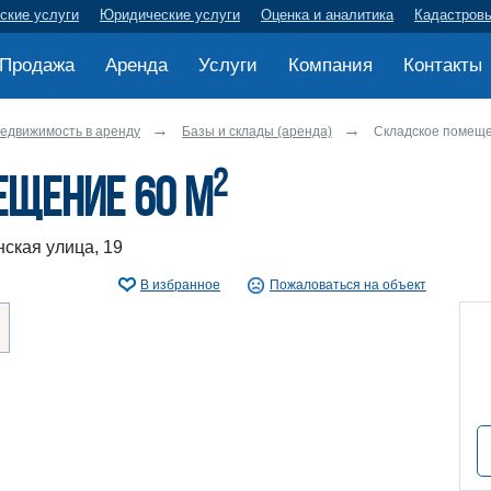
ские услуги
Юридические услуги
Оценка и аналитика
Кадастров
Продажа
Аренда
Услуги
Компания
Контакты
едвижимость в аренду
Базы и склады (аренда)
Складское помеще
2
ещение 60 м
ская улица, 19
В избранное
Пожаловаться на объект