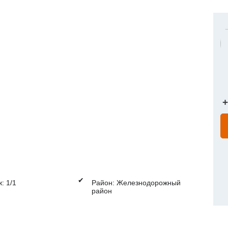
+
✔
: 1/1
Район: Железнодорожный
район