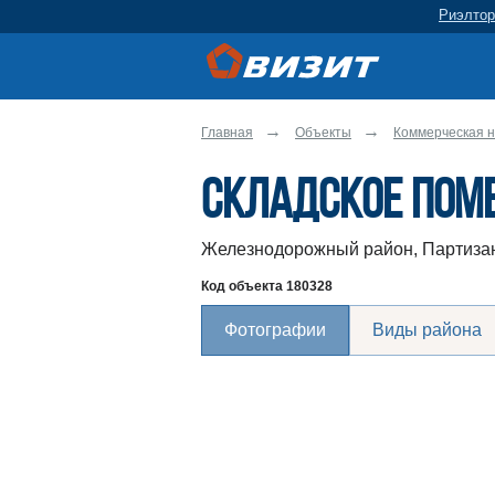
Риэлтор
Главная
Объекты
Коммерческая н
Складское пом
Железнодорожный район, Партизан
Код объекта
180328
Фотографии
Виды района