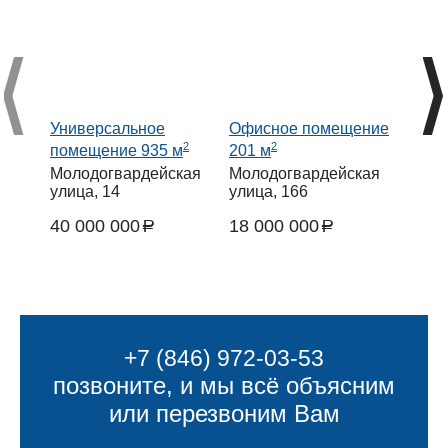
Универсальное
Офисное помещение
Торг
2
2
помещение 935 м
201 м
1109
Молодогвардейская
Молодогвардейская
посё
улица, 14
улица, 166
типа 
Мами
40 000 000
18 000 000
a
a
23 9
руб.
руб.
руб.
+7 (846) 972-03-53
позвоните, и мы всё объясним
или перезвоним Вам