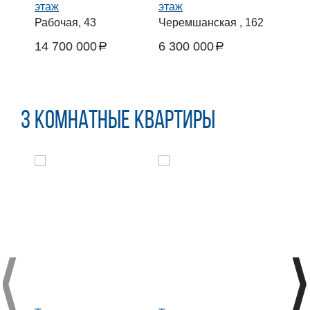
этаж
этаж
этаж
Рабочая, 43
Черемшанская , 162
Чкал
14 700 000
6 300 000
25 0
a
a
руб.
руб.
руб.
3 комнатные квартиры