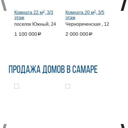
2
2
Комната 22 м
, 3/3
Комната 20 м
, 3/5
Комн
этаж
этаж
этаж
поселок Южный, 24
Чернореченская , 12
Бело
1 100 000
2 000 000
1 84
a
a
руб.
руб.
руб.
Продажа домов в Самаре