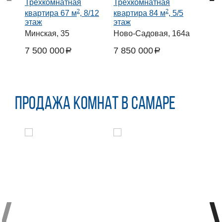
Трехкомнатная
Трехкомнатная
Трех
2
2
квартира 67 м
, 8/12
квартира 84 м
, 5/5
квар
этаж
этаж
этаж
Минская, 35
Ново-Садовая, 164а
Киро
7 500 000
7 850 000
6 50
a
a
руб.
руб.
руб.
Продажа комнат в Самаре