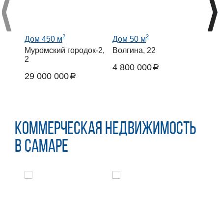
2
2
Дом 450 м
Дом 50 м
Дом 
Муромский городок-2,
Волгина, 22
КП М
2
4 800 000
20 0
a
29 000 000
руб.
руб.
a
руб.
Коммерческая недвижимость
в Самаре