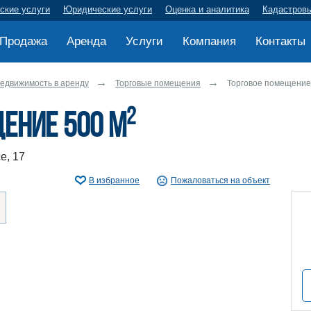
ские услуги
Юридические услуги
Оценка и аналитика
Кадастров
Продажа
Аренда
Услуги
Компания
Контакты
едвижимость в аренду
Торговые помещения
Торговое помещение
2
ение 500 м
е, 17
В избранное
Пожаловаться на объект