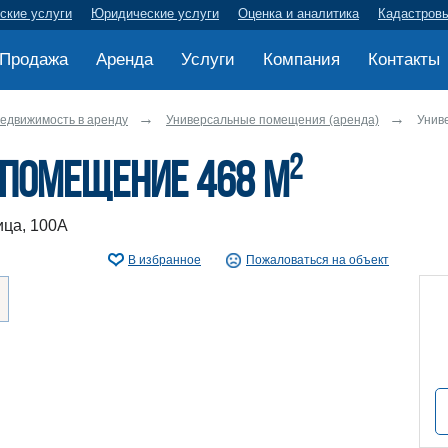
ские услуги
Юридические услуги
Оценка и аналитика
Кадастров
Продажа
Аренда
Услуги
Компания
Контакты
едвижимость в аренду
Универсальные помещения (аренда)
Унив
2
 помещение 468 м
ца, 100А
В избранное
Пожаловаться на объект