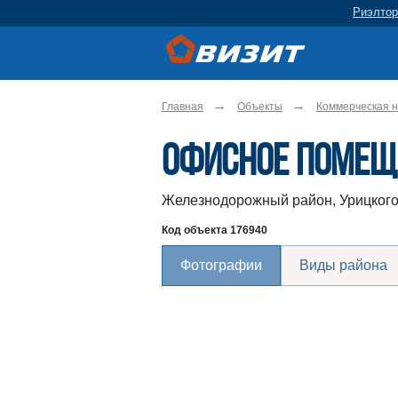
Риэлтор
Главная
Объекты
Коммерческая 
Офисное помеще
Железнодорожный район, Урицкого
Код объекта
176940
Фотографии
Виды района