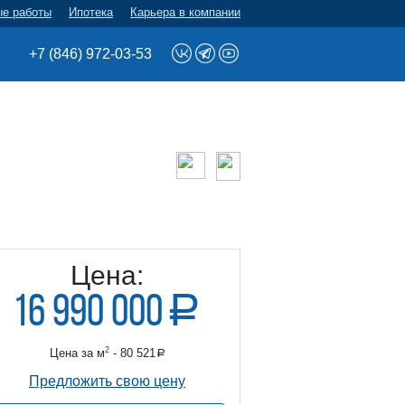
ые работы
Ипотека
Карьера в компании
+7 (846) 972-03-53
Цена:
16 990 000
a
руб.
2
Цена за м
- 80 521
a
б.
Предложить свою цену