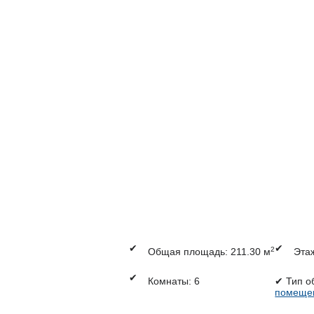
✔
✔
2
Общая площадь: 211.30 м
Этаж
✔
Комнаты: 6
✔
Тип о
помеще