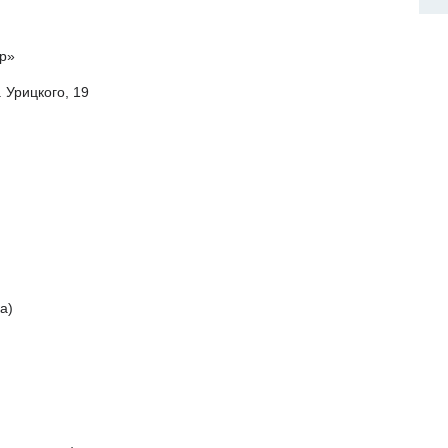
р»
 Урицкого, 19
а)