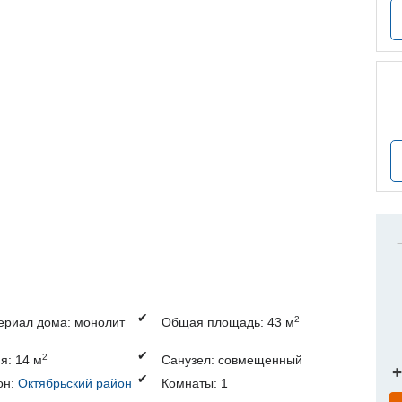
р
✔
2
ериал дома: монолит
Общая площадь: 43 м
✔
2
я: 14 м
Санузел: совмещенный
+
✔
он:
Октябрьский район
Комнаты: 1