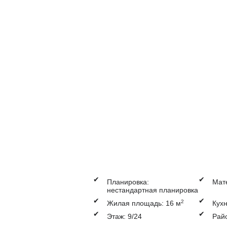
✔
✔
Планировка:
Мат
нестандартная планировка
✔
✔
2
Жилая площадь: 16 м
Кухн
✔
✔
Этаж: 9/24
Рай