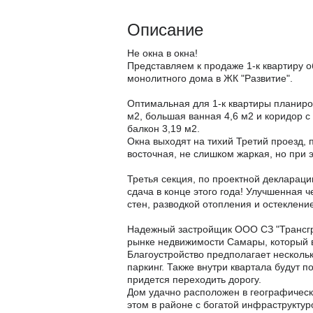
Описание
Не окна в окна!
Представляем к продаже 1-к квартиру 
монолитного дома в ЖК "Развитие".
Оптимальная для 1-к квартиры планиров
м2, большая ванная 4,6 м2 и коридор с
балкон 3,19 м2.
Окна выходят на тихий Третий проезд, 
восточная, не слишком жаркая, но при 
Третья секция, по проектной декларации
сдача в конце этого года! Улучшенная ч
стен, разводкой отопления и остеклени
Надежный застройщик ООО СЗ "Трансгру
рынке недвижимости Самары, который в
Благоустройство предполагает несколь
паркинг. Также внутри квартала будут п
придется переходить дорогу.
Дом удачно расположен в географическ
этом в районе с богатой инфраструктур