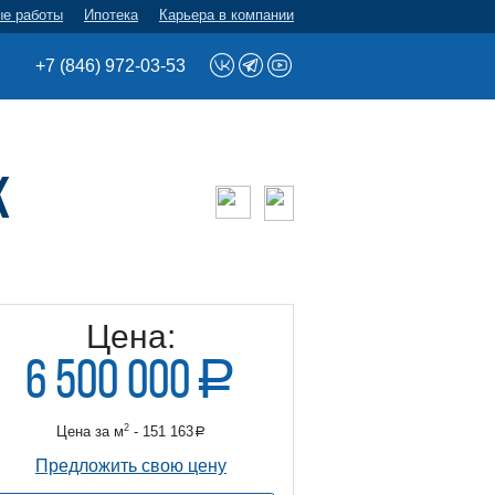
ые работы
Ипотека
Карьера в компании
+7 (846) 972-03-53
ж
Цена:
6 500 000
a
руб.
2
Цена за м
- 151 163
a
б.
Предложить свою цену