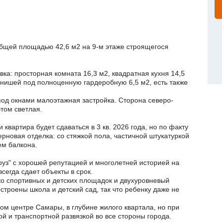
общей площадью 42,6 м2 на 9-м этаже строящегося
ка: просторная комната 16,3 м2, квадратная кухня 14,5
 нишей под полноценную гардеробную 6,5 м2, есть также
под окнами малоэтажная застройка. Сторона северо-
этом светлая.
 квартира будет сдаваться в 3 кв. 2026 года, но по факту
ерновая отделка: со стяжкой пола, частичной штукатуркой
ем балкона.
з" с хорошей репутацией и многолетней историей на
сегда сдает объекты в срок.
ко спортивных и детских площадок и двухуровневый
остроены школа и детский сад, так что ребенку даже не
ом центре Самары, в глубине жилого квартала, но при
ой и транспортной развязкой во все стороны города.