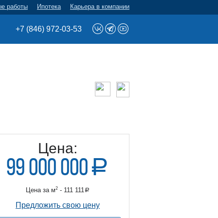
ые работы
Ипотека
Карьера в компании
+7 (846) 972-03-53
Цена:
99 000 000
a
руб.
2
Цена за м
- 111 111
a
б.
Предложить свою цену