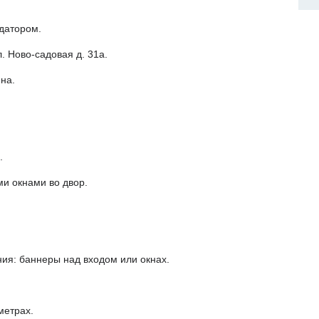
датором.
л. Ново-садовая д. 31а.
на.
.
ми окнами во двор.
ия: баннеры над входом или окнах.
метрах.