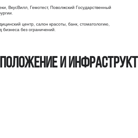
еки, ВкусВилл, Гемотест, Поволжский Государственный
рургии.
ицинcкий центp, салон красоты, банк, стоматологию,
д бизнеса без ограничений.
положение и инфраструк