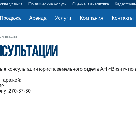
ские услуги
Юридические услуги
Оценка и аналитика
Кадастров
Продажа
Аренда
Услуги
Компания
Контакты
сультации
нсультации
ые консультации юриста земельного отдела АН «Визит» по 
 гаражей;
де.
ону 270-37-30