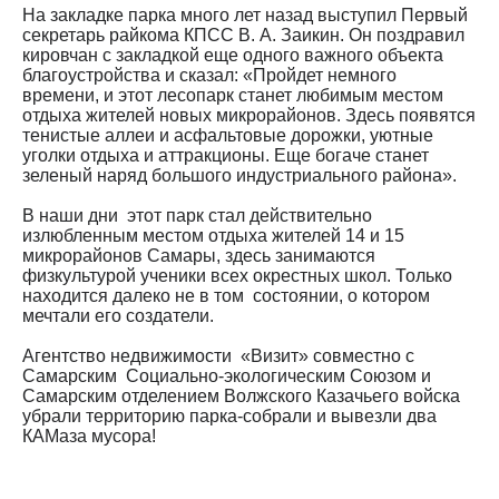
На закладке парка много лет назад выступил Первый
секретарь райкома КПСС В. А. Заикин. Он поздравил
кировчан с закладкой еще одного важного объекта
благоустройства и сказал: «Пройдет немного
времени, и этот лесопарк станет любимым местом
отдыха жителей новых микрорайонов. Здесь появятся
тенистые аллеи и асфальтовые дорожки, уютные
уголки отдыха и аттракционы. Еще богаче станет
зеленый наряд большого индустриального района».
В наши дни этот парк стал действительно
излюбленным местом отдыха жителей 14 и 15
микрорайонов Самары, здесь занимаются
физкультурой ученики всех окрестных школ. Только
находится далеко не в том состоянии, о котором
мечтали его создатели.
Агентство недвижимости «Визит» совместно с
Самарским Социально-экологическим Союзом и
Самарским отделением Волжского Казачьего войска
убрали территорию парка-собрали и вывезли два
КАМаза мусора!