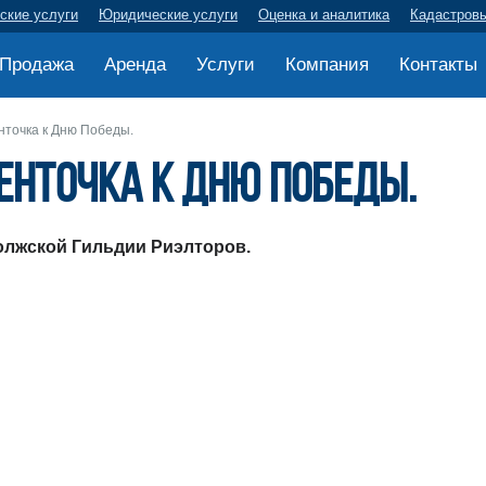
ские услуги
Юридические услуги
Оценка и аналитика
Кадастров
Продажа
Аренда
Услуги
Компания
Контакты
нточка к Дню Победы.
енточка к Дню Победы.
олжской Гильдии Риэлторов.