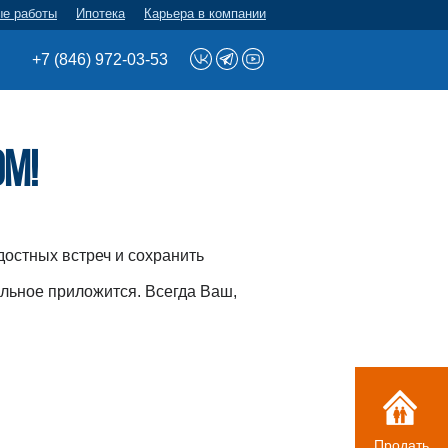
ые работы
Ипотека
Карьера в компании
+7 (846) 972-03-53
м!
достных встреч и сохранить
альное приложится. Всегда Ваш,
Продать