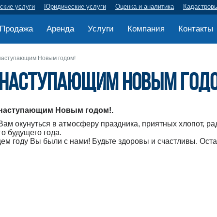
ские услуги
Юридические услуги
Оценка и аналитика
Кадастров
Продажа
Аренда
Услуги
Компания
Контакты
наступающим Новым годом!
 наступающим Новым годо
 наступающим Новым годом!.
ам окунуться в атмосферу праздника, приятных хлопот, ра
о будущего года.
щем году Вы были с нами! Будьте здоровы и счастливы. Ост