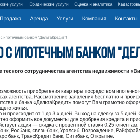
ские услуги
Юридические услуги
Оценка и аналитика
Кадастров
Продажа
Аренда
Услуги
Компания
Контакты
с ипотечным банком "ДельтаКредит"!
 с ипотечным банком "Дел
 тесного сотрудничества агентства недвижимости «Ви
озможность приобретения квартиры посредством ипотечног
сах агентства. Рассмотрение заявления бесплатно и происхо
ентства и банка «ДельтаКредит» помогут Вам грамотно офо
щего жилья.
и происходит от 1 до 3-х дней. Выход на сделку за 5 дней.
тно оформить все документы для одобрения кредита и при
твует акция — скидка с процентной ставки 0,25 клиентам,
банк, Росбанк, связь-банк, Уралсиб, Возрождение, Райффай
рс банк, ТрансКредит банк, Ситибанк, Открытие.