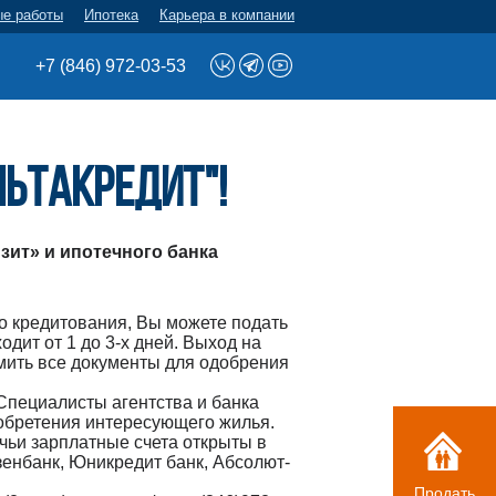
ые работы
Ипотека
Карьера в компании
+7 (846) 972-03-53
ьтаКредит"!
зит» и ипотечного банка
о кредитования, Вы можете подать
дит от 1 до 3-х дней. Выход на
рмить все документы для одобрения
 Специалисты агентства и банка
обретения интересующего жилья.
 чьи зарплатные счета открыты в
зенбанк, Юникредит банк, Абсолют-
Продать