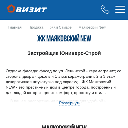
Главная
Продажа
ЖК в Самаре
Маяковский New
ЖК Маяковский New
Застройщик Юниверс-Строй
Отделка фасада: фасад по ул. Ленинской - керамогранит; со
стороны двора - цоколь и 1 этаж керамогранит; 2 и 3 этаж
декоративная штукатурка под окраску;
ЖК Маяковский
NEW
- это престижный дом в центре города, построенный
для людей которые ценят комфорт, простоту и стиль.
В вашем распоряжении планировки для удобной и
Развернуть
современной жизни, закрытый двор, детская площадка,
подземный паркинг, школа и детский сад. Сделайте шаг из
своего подъезда и окунитесь в бурлящую жизнь города или
найдите умиротворение в парках и скверах. Встречайте