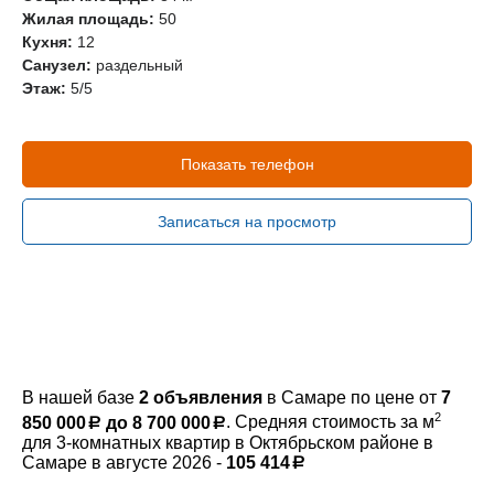
Жилая площадь:
50
Кухня:
12
Санузел:
раздельный
Этаж:
5/5
Показать телефон
Записаться на просмотр
В нашей базе
2 объявления
в Самаре по цене от
7
2
850 000
до 8 700 000
. Средняя стоимость за м
a
a
руб.
руб.
для 3-комнатных квартир в Октябрьском районе в
Самаре в августе 2026 -
105 414
a
руб.